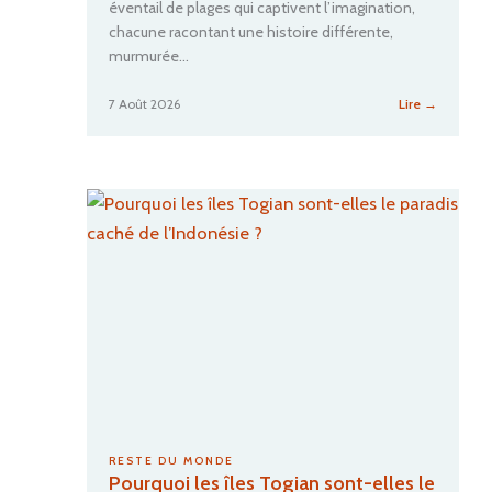
éventail de plages qui captivent l’imagination,
chacune racontant une histoire différente,
murmurée…
:
7 Août 2026
Lire →
Quelle
plage
de
la
Martiniq
choisir
en
fonction
de
vos
envies
?
RESTE DU MONDE
Pourquoi les îles Togian sont-elles le