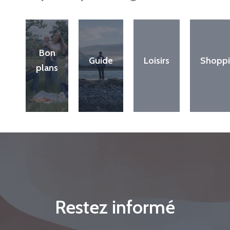
Bon
Guide
Loisirs
Shopp
plans
Restez informé