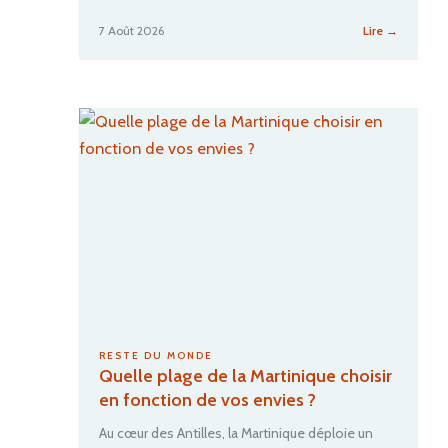
:
7 Août 2026
Lire →
Travel
Advantag
:
notre
avis
sur
ce
club
de
voyage
privé
RESTE DU MONDE
Quelle plage de la Martinique choisir
en fonction de vos envies ?
Au cœur des Antilles, la Martinique déploie un