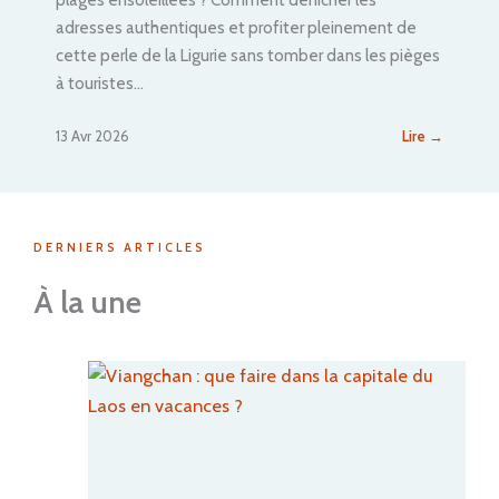
adresses authentiques et profiter pleinement de
cette perle de la Ligurie sans tomber dans les pièges
à touristes…
13 Avr 2026
Lire →
:
S
a
n
DERNIERS ARTICLES
r
e
À la une
m
o
:
V
o
t
r
e
g