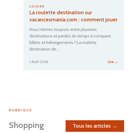
LOISIRS
La roulette destination sur
vacancesmania.com : comment jouer
Vous hésitez toujours entre plusieurs
destinations et perdez du temps à comparer
billets et hébergements ? La roulette
destination de…
:
1 Août 2026
Lire →
La
roulette
destinati
sur
vacance
:
commen
jouer
RUBRIQUE
Shopping
Tous les articles →