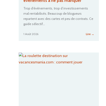
événements à ne pas manquer
Trop d’événements, trop d’investissements
mal rentabilisés. Beaucoup de blogueurs
repartent avec des cartes et peu de contrats. Ce
guide sélectif…
:
1 Août 2026
Lire →
Salon
blogueur
voyage
:
les
événeme
à
ne
pas
manquer