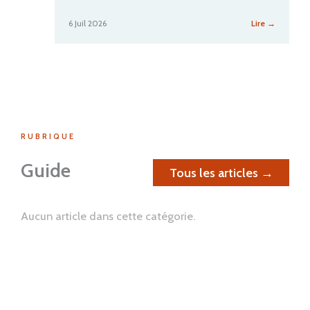
:
6 Juil 2026
Lire →
Itinéraire
Michelin
:
commen
bien
préparer
votre
trajet
RUBRIQUE
Guide
Tous les articles →
Aucun article dans cette catégorie.