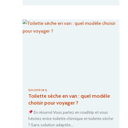
Toilette
sèche
pour
van
:
les
meilleur
options
du
marché
SHOPPING
Toilette sèche en van : quel modèle
choisir pour voyager ?
En résumé Vous partez en roadtrip et vous
hésitez entre toilette chimique et toilette sèche
? Sans solution adaptée,…