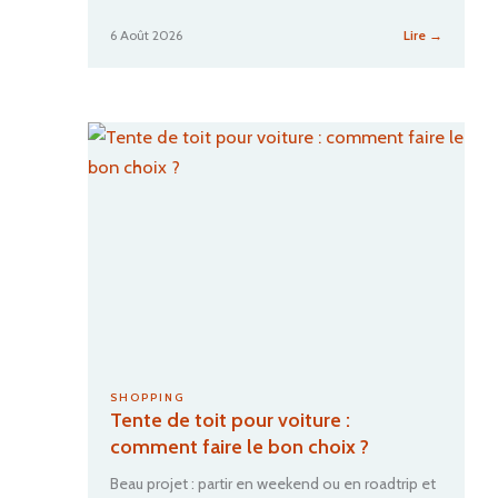
:
6 Août 2026
Lire →
Toilette
sèche
en
van
:
quel
modèle
choisir
pour
voyager
?
SHOPPING
Tente de toit pour voiture :
comment faire le bon choix ?
Beau projet : partir en weekend ou en roadtrip et