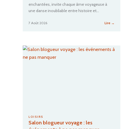
enchantées, invite chaque âme voyageuse à
une danse inoubliable entre histoire et…
:
7 Août 2026
Lire →
Quelles
sont
les
meilleur
activités
à
faire
à
Porto
?
LOISIRS
Salon blogueur voyage : les