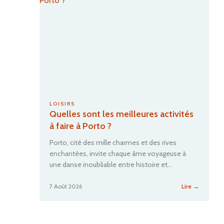
trajet
i
v
i
e
r
a
d
e
s
F
LOISIRS
Quelles sont les meilleures activités
l
e
à faire à Porto ?
u
Porto, cité des mille charmes et des rives
r
enchantées, invite chaque âme voyageuse à
s
une danse inoubliable entre histoire et…
,
e
:
7 Août 2026
Lire →
n
Quelles
t
sont
r
les
e
meilleur