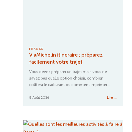
a
Laos
p
en
a
vacances
d
?
e
i
n
o
FRANCE
u
ViaMichelin itinéraire : préparez
b
facilement votre trajet
l
i
Vous devez préparer un trajet mais vous ne
a
savez pas quelle option choisir, combien
b
coûtera le carburant ou comment imprimer…
l
e
:
8 Août 2026
Lire →
s
ViaMichel
u
itinéraire
r
:
l
préparez
a
facileme
R
votre