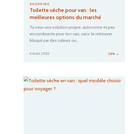
SHOPPING
Toilette sèche pour van : les
meilleures options du marché
Tu veux une solution propre, autonome et peu
encombrante pour ton van, sans te retrouver
bloqué par des odeurs ou…
:
6 Août 2026
Lire →
Toilette
sèche
pour
van
:
les
meilleur
options
du
marché