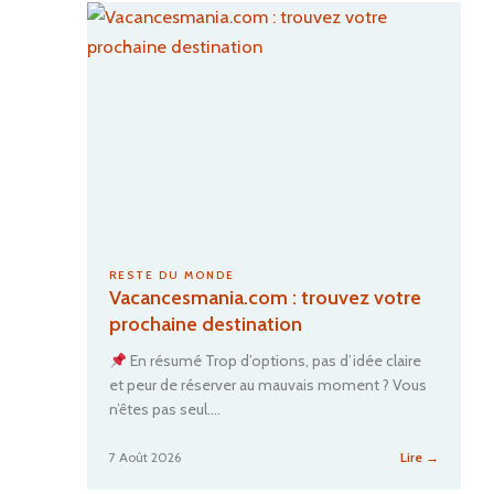
g
activités
l
à
a
faire
m
à
o
Porto
?
u
r
e
t
a
u
t
RESTE DU MONDE
h
Vacancesmania.com : trouvez votre
e
prochaine destination
n
t
En résumé Trop d’options, pas d’idée claire
i
et peur de réserver au mauvais moment ? Vous
c
n’êtes pas seul.…
i
t
:
7 Août 2026
Lire →
é
Vacance