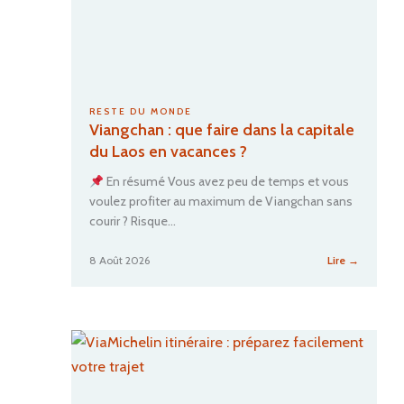
u
i
d
e
c
o
RESTE DU MONDE
m
Viangchan : que faire dans la capitale
p
du Laos en vacances ?
l
e
En résumé Vous avez peu de temps et vous
t
voulez profiter au maximum de Viangchan sans
p
courir ? Risque…
o
u
:
8 Août 2026
Lire →
r
Viangcha
u
:
que
n
faire
e
dans
e
la
s
capitale
c
du