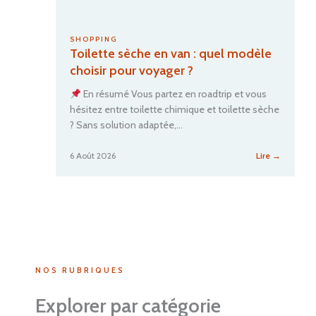
SHOPPING
Toilette sèche en van : quel modèle
choisir pour voyager ?
En résumé Vous partez en roadtrip et vous
hésitez entre toilette chimique et toilette sèche
? Sans solution adaptée,…
:
6 Août 2026
Lire →
Toilette
sèche
en
van
:
quel
modèle
choisir
NOS RUBRIQUES
pour
voyager
Explorer par catégorie
?