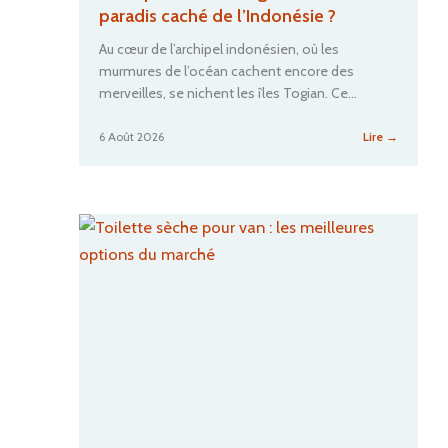
paradis caché de l’Indonésie ?
Au cœur de l’archipel indonésien, où les
murmures de l’océan cachent encore des
merveilles, se nichent les îles Togian. Ce…
:
6 Août 2026
Lire →
Pourquoi
les
îles
Togian
sont-
elles
le
paradis
caché
de
l’Indonés
?