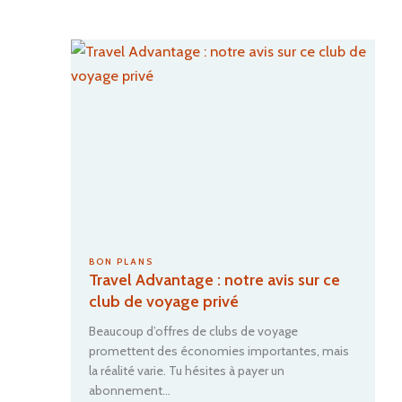
:
trouvez
votre
prochain
destinati
BON PLANS
Travel Advantage : notre avis sur ce
club de voyage privé
Beaucoup d’offres de clubs de voyage
promettent des économies importantes, mais
la réalité varie. Tu hésites à payer un
abonnement…