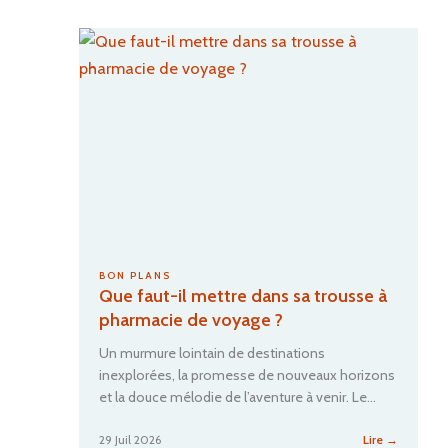
:
notre
avis
sur
ce
club
de
voyage
privé
BON PLANS
Que faut-il mettre dans sa trousse à
pharmacie de voyage ?
Un murmure lointain de destinations
inexplorées, la promesse de nouveaux horizons
et la douce mélodie de l’aventure à venir. Le…
:
29 Juil 2026
Lire →