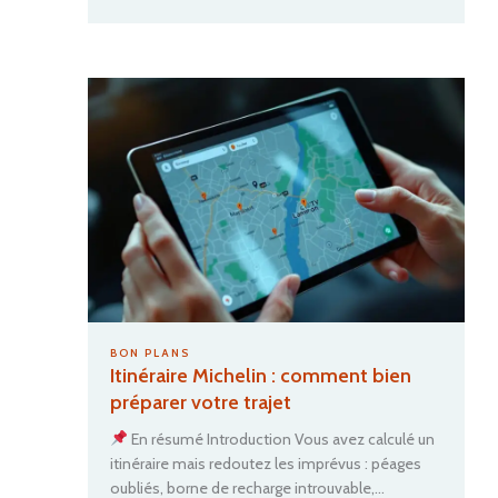
Que
faut-
il
mettre
dans
sa
trousse
à
pharmaci
de
voyage
?
BON PLANS
Itinéraire Michelin : comment bien
préparer votre trajet
En résumé Introduction Vous avez calculé un
itinéraire mais redoutez les imprévus : péages
oubliés, borne de recharge introuvable,…