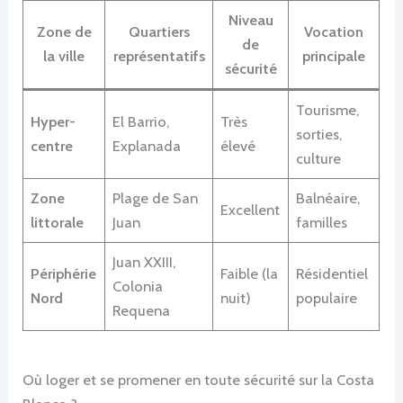
Niveau
Zone de
Quartiers
Vocation
de
la ville
représentatifs
principale
sécurité
Tourisme,
Hyper-
El Barrio,
Très
sorties,
centre
Explanada
élevé
culture
Zone
Plage de San
Balnéaire,
Excellent
littorale
Juan
familles
Juan XXIII,
Périphérie
Faible (la
Résidentiel
Colonia
Nord
nuit)
populaire
Requena
Où loger et se promener en toute sécurité sur la Costa