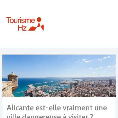
Aller
au
contenu
Alicante est-elle vraiment une
ville dangereuse à visiter ?