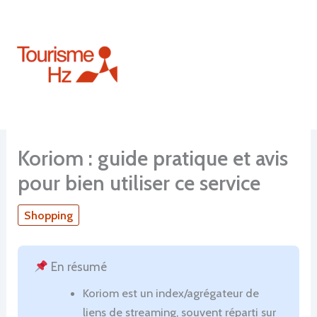
Aller
au
contenu
Koriom : guide pratique et avis
pour bien utiliser ce service
Shopping
En résumé
Koriom est un index/agrégateur de
liens de streaming, souvent réparti sur