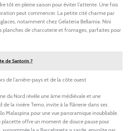
dre tôt en pleine saison pour éviter l’attente. Une fois
ploration peut commencer. La petite cité charme par
s glaces, notamment chez Gelateria Bellamia. Nini
es planches de charcuterie et fromages, parfaites pour
te de Santorin ?
rs de l’arrière-pays et de la côte ouest
igne du Nord révèle une âme médiévale et une
de la rivière Temo, invite à la flânerie dans ses
tello Malaspina pour une vue panoramique inoubliable.
ue placette offre un moment de douce pause pour
ero, surnommée la « Barceloneta » sarde, envoûte par