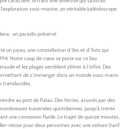
e caractère, offrant une diversité qui satisfait
à l’exploration sous-marine, un véritable kaléidoscope
ena : un paradis préservé
e un joyau, une constellation d’îles et d’îlots qui
994. Notre coup de cœur se porte sur ce lieu
raude et les plages semblent s’étirer à l’infini. Des
 permettant de s’immerger dans un monde sous-marin
x translucides.
e rendre au port de Palau. Des ferries, assurés par des
ombreuses traversées quotidiennes, jusqu’à trente
sant une connexion fluide. Le trajet de quinze minutes,
ller-retour pour deux personnes avec une voiture (tarif