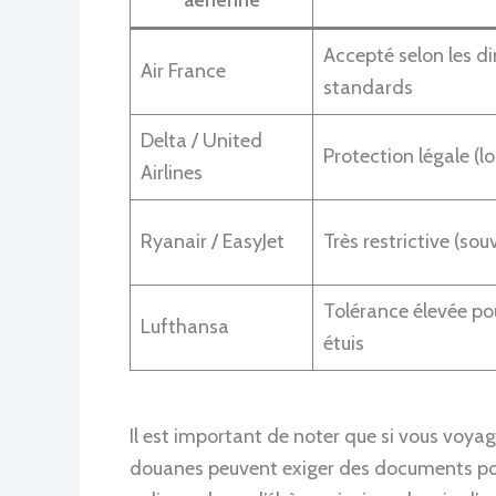
Accepté selon les d
Air France
standards
Delta / United
Protection légale (l
Airlines
Ryanair / EasyJet
Très restrictive (so
Tolérance élevée pou
Lufthansa
étuis
Il est important de noter que si vous voya
douanes peuvent exiger des documents pou