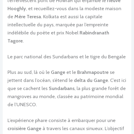
l’effervescent pont de Howrah qui enjambe le
fleuve
Hooghly
, et recueillez-vous dans la modeste maison
de
Mère Teresa
. Kolkata est aussi la capitale
intellectuelle du pays, marquée par l’empreinte
indélébile du poète et prix Nobel
Rabindranath
Tagore
.
Le parc national des Sundarbans et le tigre du Bengale
Plus au sud, là où le
Gange
et le
Brahmapoutre
se
jettent dans l’océan, s’étend le
delta du Gange
. C’est ici
que se cachent les
Sundarbans
, la plus grande forêt de
mangroves au monde, classée au patrimoine mondial
de l’UNESCO.
L’expérience phare consiste à embarquer pour une
croisière Gange
à travers les canaux sinueux. L’objectif