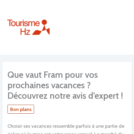
Aller
au
contenu
Que vaut Fram pour vos
prochaines vacances ?
Découvrez notre avis d’expert !
Bon plans
Choisir ses vacances ressemble parfois à une partie de
poker où la mise est votre repos annuel. Le marché du